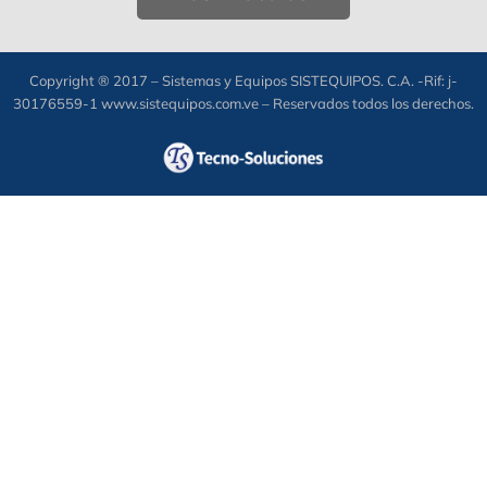
Copyright ® 2017 – Sistemas y Equipos SISTEQUIPOS. C.A. -Rif: j-
30176559-1 www.sistequipos.com.ve – Reservados todos los derechos.