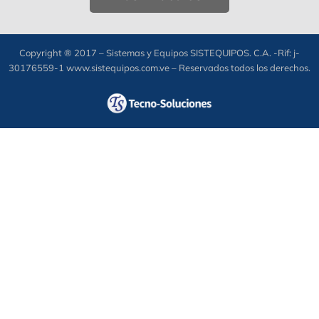
Copyright ® 2017 – Sistemas y Equipos SISTEQUIPOS. C.A. -Rif: j-
30176559-1 www.sistequipos.com.ve – Reservados todos los derechos.