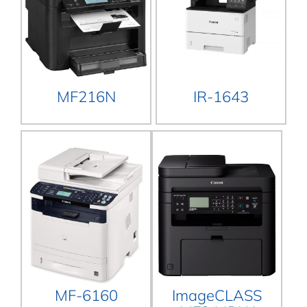
MF216N
IR-1643
MF-6160
ImageCLASS