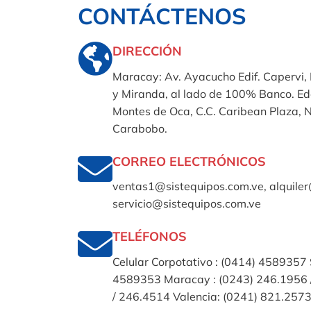
CONTÁCTENOS
DIRECCIÓN
Maracay: Av. Ayacucho Edif. Capervi, 
y Miranda, al lado de 100% Banco. Ed
Montes de Oca, C.C. Caribean Plaza, Ni
Carabobo.
CORREO ELECTRÓNICOS
ventas1@sistequipos.com.ve, alquiler
servicio@sistequipos.com.ve
TELÉFONOS
Celular Corpotativo : (0414) 4589357 
4589353 Maracay : (0243) 246.1956 
/ 246.4514 Valencia: (0241) 821.257