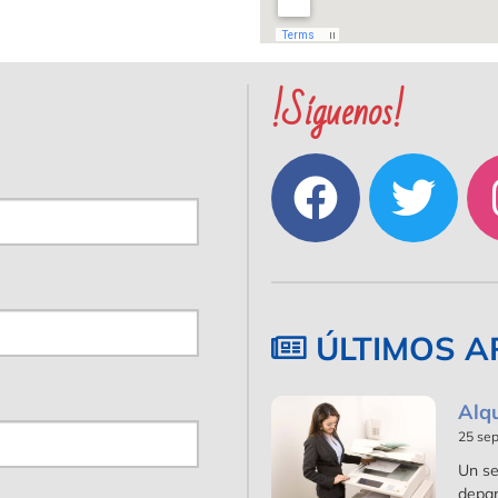
!Síguenos!
ÚLTIMOS A
Alq
25 se
Un se
depar